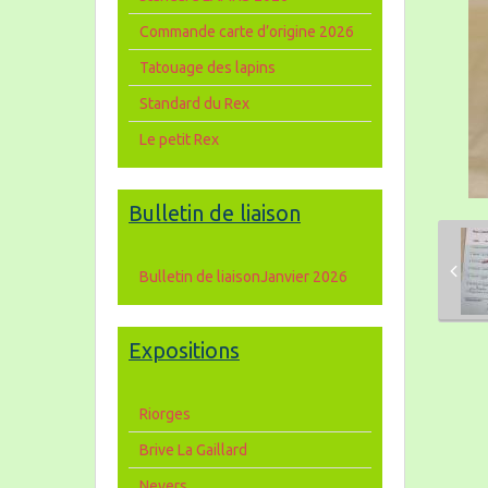
Commande carte d’origine 2026
Tatouage des lapins
Standard du Rex
Le petit Rex
Bulletin de liaison
Bulletin de liaisonJanvier 2026
Expositions
Riorges
Brive La Gaillard
Nevers