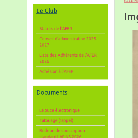
Accueil
Le Club
Im
Statuts de l’AFER
Conseil d'administration 2025-
2027
Liste des Adhérents de l’AFER
2026
Adhésion à l’AFER
Documents
La puce électronique
Tatouage (rappel)
Bulletin de souscription
standard LAPINS 2026