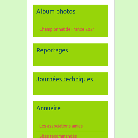
Album photos
Championnat de France 2021
Reportages
Journées techniques
Annuaire
Les associations amies
Sites recommandés