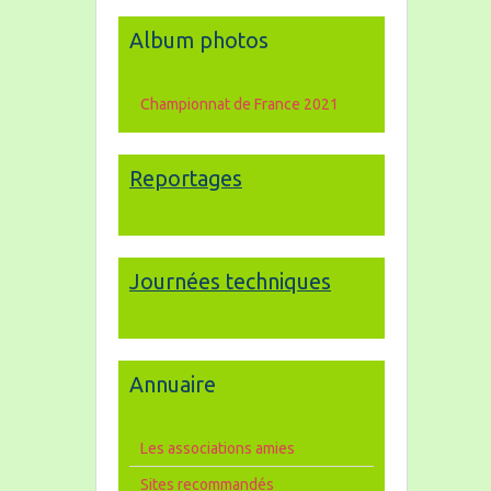
Album photos
Championnat de France 2021
Reportages
Journées techniques
Annuaire
Les associations amies
Sites recommandés